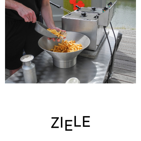
E
Z
I
E
L