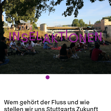
A
N
K
O
S
E
N
I
T
E
N
L
I
Wem gehört der Fluss und wie
stellen wir uns Stuttgarts Zukunft