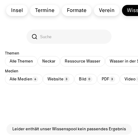
Insel
Termine
Formate
Verein
Wis
Themen
Alle Themen
Neckar
Ressource Wasser
Wasser in der 
Medien
Alle Medien
Website
Bild
PDF
Video
6
3
0
3
Leider enthält unser Wissenspool kein passendes Ergebnis