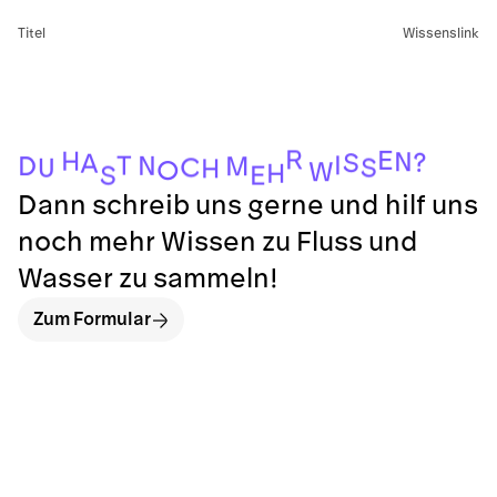
Titel
Wissenslink
R
E
H
N
?
S
A
I
T
N
D
M
C
S
U
H
O
W
H
S
E
Dann schreib uns gerne und hilf uns
noch mehr Wissen zu Fluss und
Wasser zu sammeln!
Zum Formular