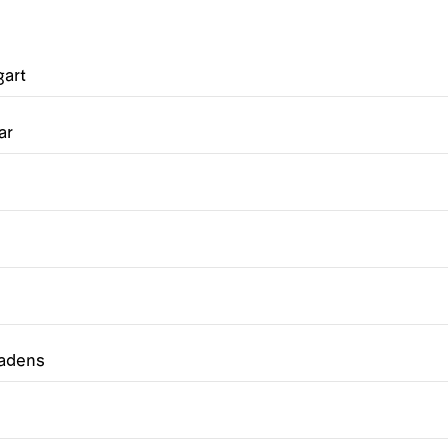
gart
ar
badens