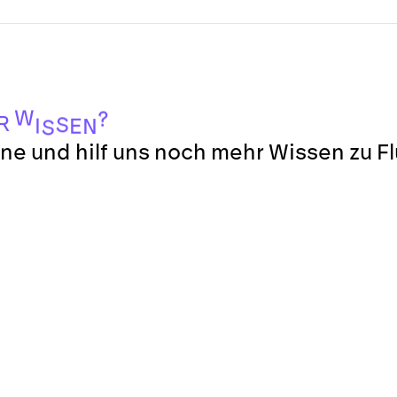
W
?
R
S
I
E
N
S
ne und hilf uns noch mehr Wissen zu F