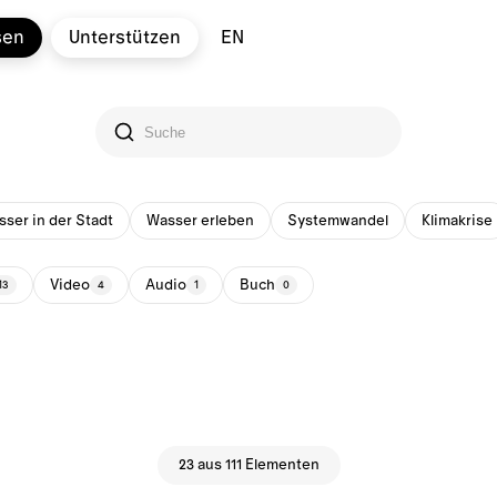
sen
Unterstützen
EN
ser in der Stadt
Wasser erleben
Systemwandel
Klimakrise
Video
Audio
Buch
13
4
1
0
23 aus 111 Elementen