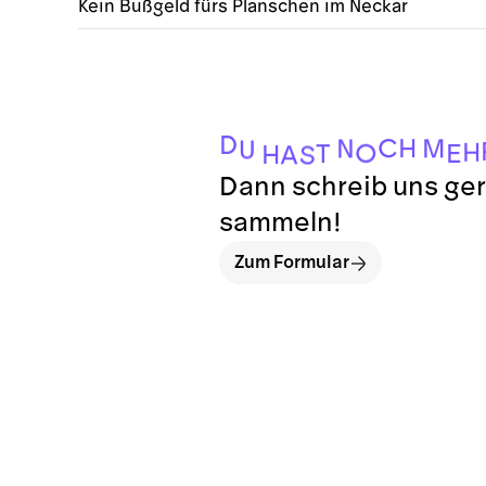
Kein Bußgeld fürs Planschen im Neckar
D
C
H
M
N
U
H
O
E
T
H
A
S
Dann schreib uns ger
sammeln!
Zum Formular