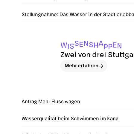
Stellungnahme: Das Wasser in der Stadt erlebb
A
N
S
E
S
E
W
H
N
S
I
P
P
Zwei von drei Stuttg
Mehr erfahren
Antrag Mehr Fluss wagen
Wasserqualität beim Schwimmen im Kanal