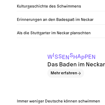
Kulturgeschichte des Schwimmens
Erinnerungen an den Badespaß im Neckar
Als die Stuttgarter im Neckar planschten
I
S
A
S
E
P
S
W
H
N
E
N
P
Das Baden im Neckar i
Mehr erfahren
Immer weniger Deutsche können schwimmen