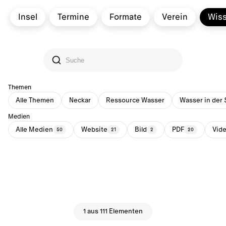
Insel
Termine
Formate
Verein
Wis
Themen
Alle Themen
Neckar
Ressource Wasser
Wasser in der 
Medien
Alle Medien
Website
Bild
PDF
Vid
50
21
2
20
1 aus 111 Elementen