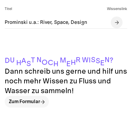
Titel
Wissenslink
Prominski u.a.: River, Space, Design
S
N
N
R
W
U
I
T
M
?
D
A
S
O
H
C
H
E
S
E
H
Dann schreib uns gerne und hilf uns
noch mehr Wissen zu Fluss und
Wasser zu sammeln!
Zum Formular