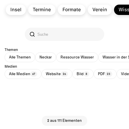
Insel
Termine
Formate
Verein
Wis
Themen
Alle Themen
Neckar
Ressource Wasser
Wasser in der 
Medien
Alle Medien
Website
Bild
PDF
Vid
67
26
8
23
2 aus 111 Elementen