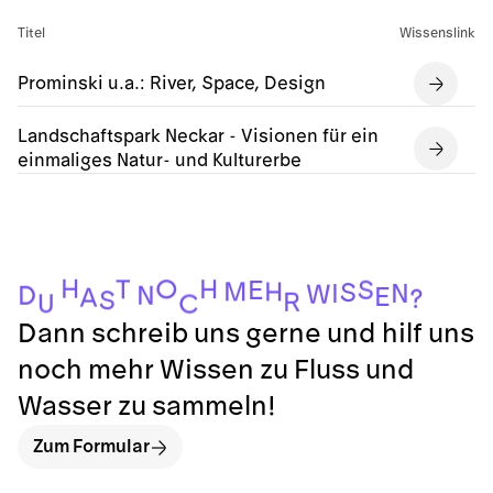
Titel
Wissenslink
Prominski u.a.: River, Space, Design
Landschaftspark Neckar - Visionen für ein
einmaliges Natur- und Kulturerbe
H
H
O
T
S
E
M
H
S
N
I
W
N
D
E
A
?
S
R
U
C
Dann schreib uns gerne und hilf uns
noch mehr Wissen zu Fluss und
Wasser zu sammeln!
Zum Formular