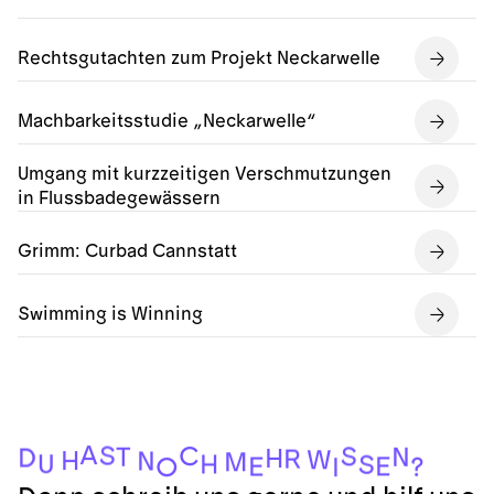
Rechtsgutachten zum Projekt Neckarwelle
Machbarkeitsstudie „Neckarwelle“
Umgang mit kurzzeitigen Verschmutzungen
in Flussbadegewässern
Grimm: Curbad Cannstatt
Swimming is Winning
A
S
C
S
T
N
D
H
R
W
H
N
M
U
H
S
E
E
?
O
I