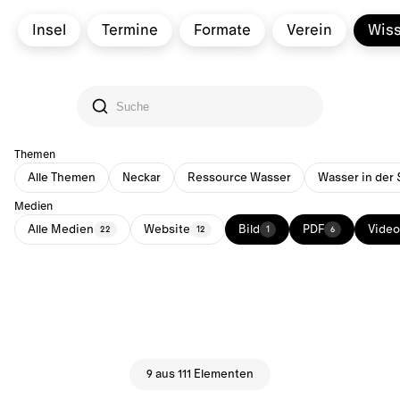
Insel
Termine
Formate
Verein
Wis
Themen
Alle Themen
Neckar
Ressource Wasser
Wasser in der 
Medien
Alle Medien
Website
Bild
PDF
Video
22
12
1
6
9 aus 111 Elementen