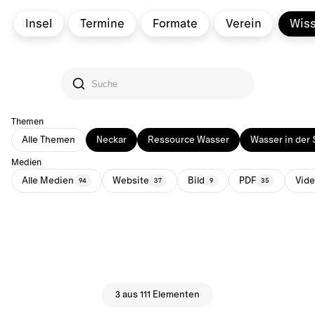
Insel
Termine
Formate
Verein
Wis
Themen
Alle Themen
Neckar
Ressource Wasser
Wasser in der 
Medien
Alle Medien
Website
Bild
PDF
Vid
94
37
9
35
3 aus 111 Elementen