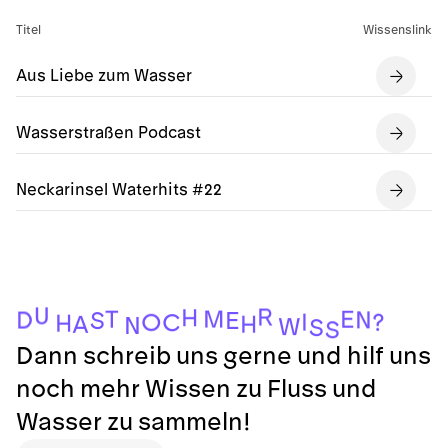
Titel
Wissenslink
Aus Liebe zum Wasser
Wasserstraßen Podcast
Neckarinsel Waterhits #22
U
R
H
M
T
E
N
D
S
E
I
?
O
C
H
H
A
N
W
S
S
Dann schreib uns gerne und hilf uns
noch mehr Wissen zu Fluss und
Wasser zu sammeln!