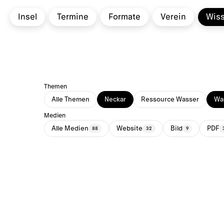
Insel
Termine
Formate
Verein
Wis
Themen
Alle Themen
Neckar
Ressource Wasser
Was
Medien
Alle Medien
Website
Bild
PDF
88
32
9