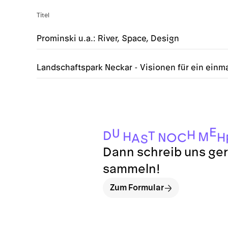
Titel
Prominski u.a.: River, Space, Design
Landschaftspark Neckar - Visionen für ein einma
E
U
H
D
T
H
M
H
N
C
O
A
S
Dann schreib uns ger
sammeln!
Zum Formular