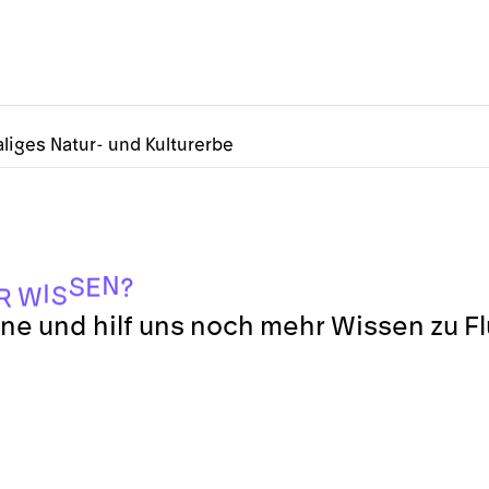
liges Natur- und Kulturerbe
N
S
E
?
I
S
W
R
ne und hilf uns noch mehr Wissen zu F