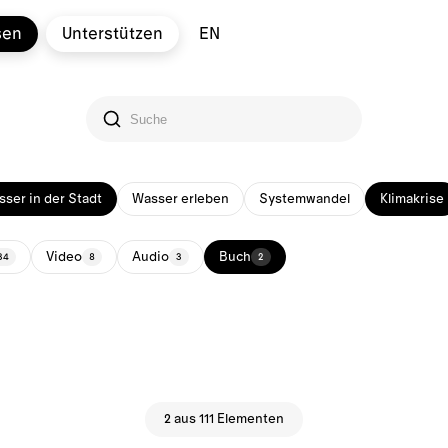
sen
Unterstützen
EN
ser in der Stadt
Wasser erleben
Systemwandel
Klimakrise
Video
Audio
Buch
34
8
3
2
2 aus 111 Elementen