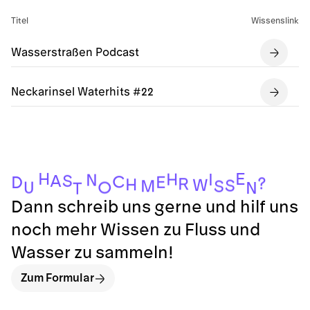
Titel
Wissenslink
Wasserstraßen Podcast
Neckarinsel Waterhits #22
H
E
H
I
N
S
A
C
E
D
?
R
H
W
S
M
S
O
U
N
T
Dann schreib uns gerne und hilf uns
noch mehr Wissen zu Fluss und
Wasser zu sammeln!
Zum Formular