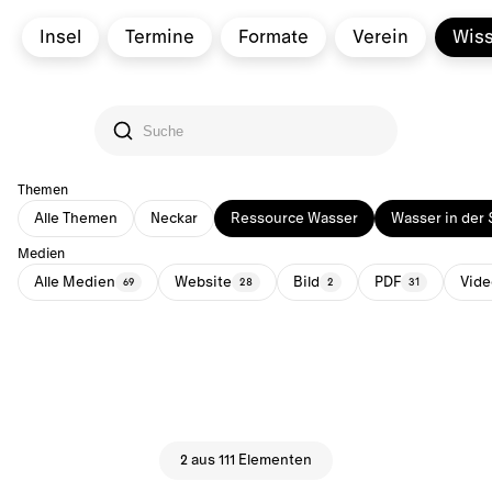
Insel
Termine
Formate
Verein
Wis
Themen
Alle Themen
Neckar
Ressource Wasser
Wasser in der 
Medien
Alle Medien
Website
Bild
PDF
Vide
69
28
2
31
2 aus 111 Elementen