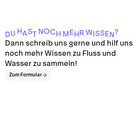
H
O
N
S
C
?
E
W
R
S
A
U
S
E
H
I
M
H
T
D
N
Dann schreib uns gerne und hilf uns
noch mehr Wissen zu Fluss und
Wasser zu sammeln!
Zum Formular