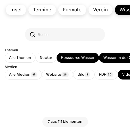
Insel
Termine
Formate
Verein
Wis
Themen
Alle Themen
Neckar
Ressource Wasser
Wasser in der 
Medien
Alle Medien
Website
Bild
PDF
Vid
69
28
3
30
7 aus 111 Elementen