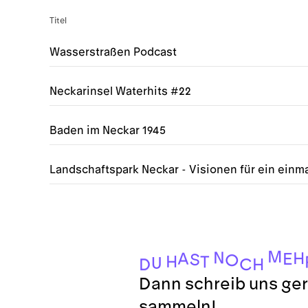
Titel
Wasserstraßen Podcast
Neckarinsel Waterhits #22
Baden im Neckar 1945
Landschaftspark Neckar - Visionen für ein einma
M
N
H
A
E
S
O
H
T
U
H
C
D
Dann schreib uns ger
sammeln!