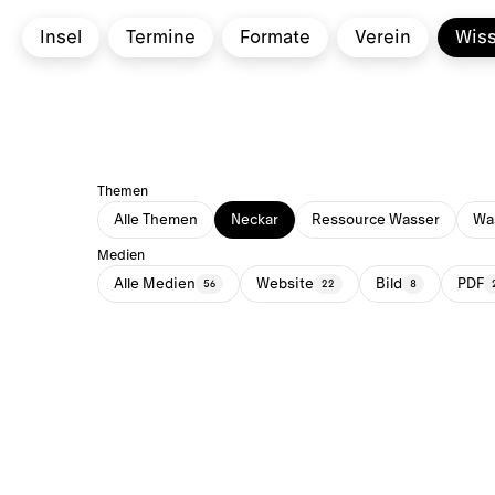
Insel
Termine
Formate
Verein
Wis
Themen
Alle Themen
Neckar
Ressource Wasser
Was
Medien
Alle Medien
Website
Bild
PDF
56
22
8