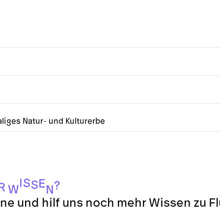
liges Natur- und Kulturerbe
I
S
E
S
?
R
W
N
ne und hilf uns noch mehr Wissen zu F