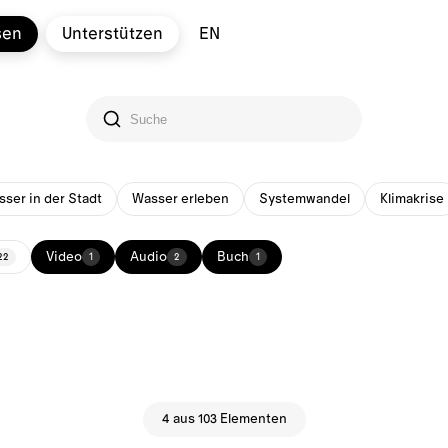
sen
Unterstützen
EN
ser in der Stadt
Wasser erleben
Systemwandel
Klimakrise
Video
Audio
Buch
22
1
2
1
4 aus 103 Elementen