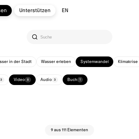
sen
Unterstützen
EN
ser in der Stadt
Wasser erleben
Systemwandel
Klimakrise
Video
Audio
Buch
33
8
3
1
9 aus 111 Elementen