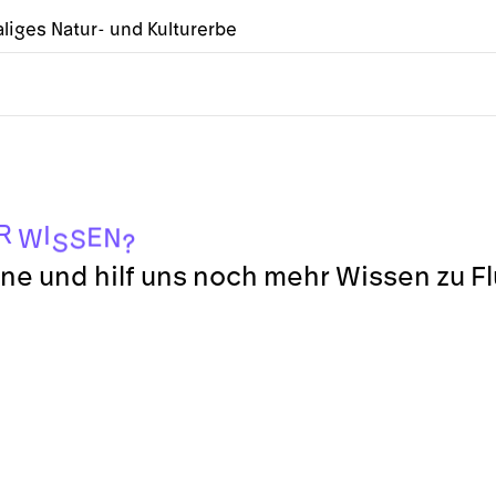
liges Natur- und Kulturerbe
R
I
E
N
W
S
S
?
ne und hilf uns noch mehr Wissen zu F