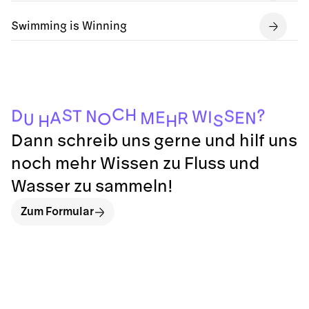
Swimming is Winning
C
H
?
S
D
S
T
N
W
I
E
E
A
N
R
M
O
U
S
H
H
Dann schreib uns gerne und hilf uns
noch mehr Wissen zu Fluss und
Wasser zu sammeln!
Zum Formular