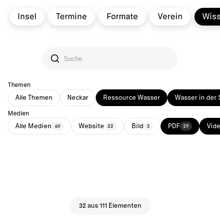
Insel
Termine
Formate
Verein
Wis
Themen
Alle Themen
Neckar
Ressource Wasser
Wasser in der 
Medien
Alle Medien
Website
Bild
PDF
Vid
60
22
3
29
32 aus 111 Elementen