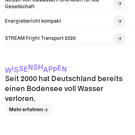
Nutzen von Gewässern und Auen für die
Gesellschaft
Energiebericht kompakt
STREAM Fright Transport 2020
S
H
N
E
S
I
P
N
E
A
S
P
W
Seit 2000 hat Deutschland bereits
einen Bodensee voll Wasser
verloren.
Mehr erfahren