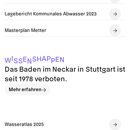
Lagebericht Kommunales Abwasser 2023
Masterplan Metter
I
A
P
H
S
E
E
N
W
P
S
S
N
Das Baden im Neckar in Stuttgart ist
seit 1978 verboten.
Mehr erfahren
Wasseratlas 2025