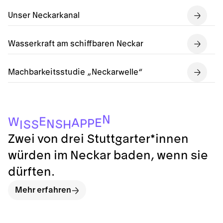
Unser Neckarkanal
Wasserkraft am schiffbaren Neckar
Machbarkeitsstudie „Neckarwelle“
N
E
W
A
E
P
P
N
S
H
S
S
I
Zwei von drei Stuttgarter*innen
würden im Neckar baden, wenn sie
dürften.
Mehr erfahren