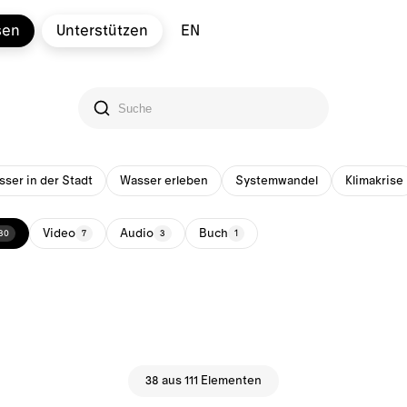
sen
Unterstützen
EN
ser in der Stadt
Wasser erleben
Systemwandel
Klimakrise
Video
Audio
Buch
30
7
3
1
38 aus 111 Elementen