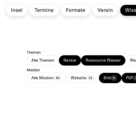
Insel
Termine
Formate
Verein
Wis
Themen
Alle Themen
Neckar
Ressource Wasser
Was
Medien
Alle Medien
Website
Bild
PDF
82
33
8