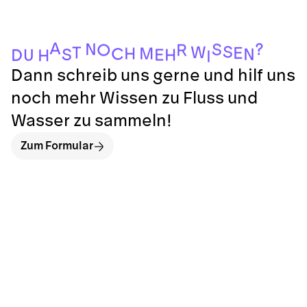
A
?
N
S
O
R
S
W
T
E
M
H
C
N
S
E
H
U
D
H
I
Dann schreib uns gerne und hilf uns
noch mehr Wissen zu Fluss und
Wasser zu sammeln!
Zum Formular