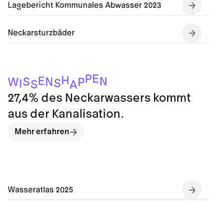
Lagebericht Kommunales Abwasser 2023
Neckarsturzbäder
E
P
H
E
N
S
N
W
P
S
I
S
A
27,4% des Neckarwassers kommt
aus der Kanalisation.
Mehr erfahren
Wasseratlas 2025