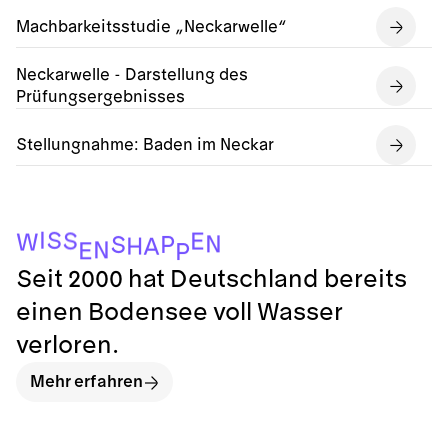
Machbarkeitsstudie „Neckarwelle“
Neckarwelle - Darstellung des
Prüfungsergebnisses
Stellungnahme: Baden im Neckar
I
S
S
E
W
N
P
S
H
A
N
E
P
Seit 2000 hat Deutschland bereits
einen Bodensee voll Wasser
verloren.
Mehr erfahren