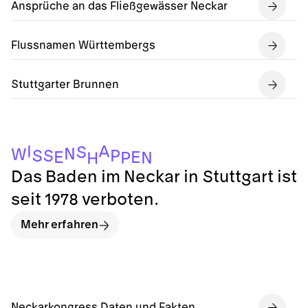
Ansprüche an das Fließgewässer Neckar
Flussnamen Württembergs
Stuttgarter Brunnen
A
I
S
N
W
P
S
S
E
E
N
P
H
Das Baden im Neckar in Stuttgart ist
seit 1978 verboten.
Mehr erfahren
Neckarkongress Daten und Fakten