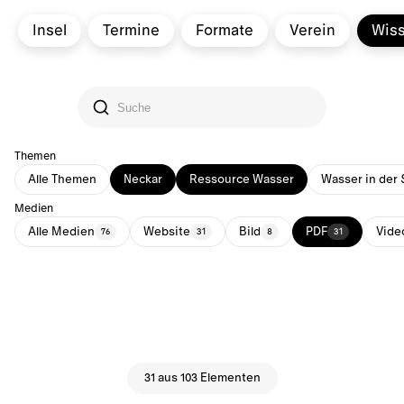
Insel
Termine
Formate
Verein
Wis
Themen
Alle Themen
Neckar
Ressource Wasser
Wasser in der 
Medien
Alle Medien
Website
Bild
PDF
Vide
76
31
8
31
31 aus 103 Elementen