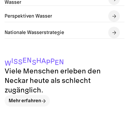
Wasser
Perspektiven Wasser
Nationale Wasserstrategie
N
E
H
I
A
P
S
N
S
P
S
E
W
Viele Menschen erleben den
Neckar heute als schlecht
zugänglich.
Mehr erfahren