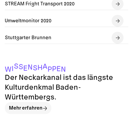
STREAM Fright Transport 2020
Umweltmonitor 2020
Stuttgarter Brunnen
S
A
S
N
H
S
E
I
E
P
P
N
W
Der Neckarkanal ist das längste
Kulturdenkmal Baden-
Württembergs.
Mehr erfahren