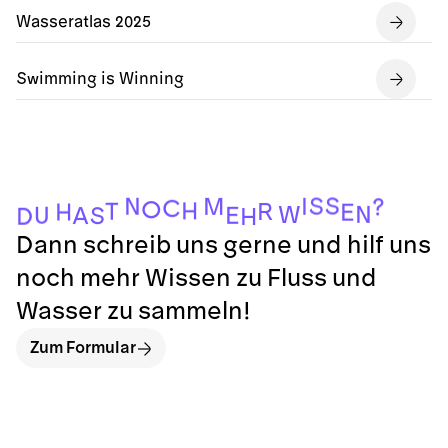
Wasseratlas 2025
Swimming is Winning
S
S
N
I
M
?
C
O
H
T
R
H
E
N
W
U
E
S
A
D
H
Dann schreib uns gerne und hilf uns
noch mehr Wissen zu Fluss und
Wasser zu sammeln!
Zum Formular