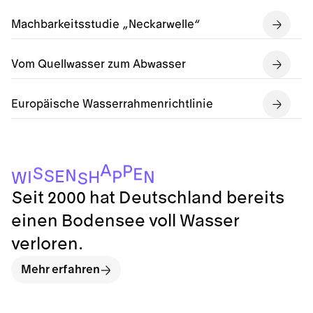
Machbarkeitsstudie „Neckarwelle“
Vom Quellwasser zum Abwasser
Europäische Wasserrahmenrichtlinie
A
P
S
E
N
S
E
P
H
N
I
W
S
Seit 2000 hat Deutschland bereits
einen Bodensee voll Wasser
verloren.
Mehr erfahren