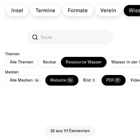
Insel
Termine
Formate
Verein
Wis
Themen
Alle Themen
Neckar
Ressource Wasser
Wasser in der 
Medien
Alle Medien
Website
Bild
PDF
Vide
36
14
2
17
32 aus 111 Elementen