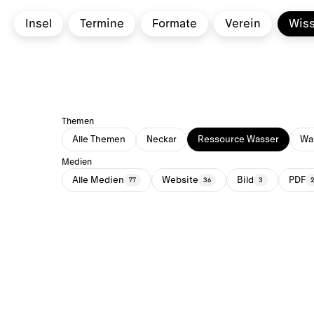
Insel
Termine
Formate
Verein
Wis
Themen
Alle Themen
Neckar
Ressource Wasser
Was
Medien
Alle Medien
Website
Bild
PDF
77
36
3