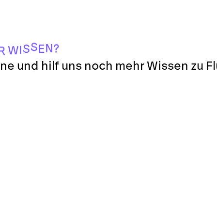
S
N
?
S
E
I
W
R
ne und hilf uns noch mehr Wissen zu F