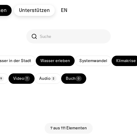
sen
Unterstützen
EN
ser in der Stadt
Wasser erleben
Systemwandel
Klimakrise
Video
Audio
Buch
29
7
2
0
7 aus 111 Elementen