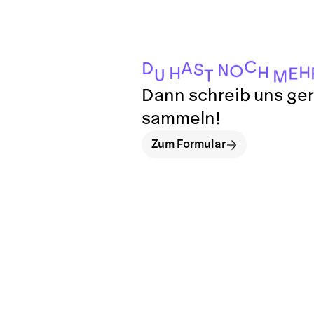
C
A
D
S
N
O
H
H
H
E
U
T
M
Dann schreib uns ger
sammeln!
Zum Formular