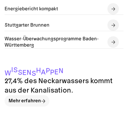
Energiebericht kompakt
Stuttgarter Brunnen
Wasser-Überwachungsprogramme Baden-
Württemberg
I
S
H
P
N
E
A
P
S
N
E
W
S
27,4% des Neckarwassers kommt
aus der Kanalisation.
Mehr erfahren