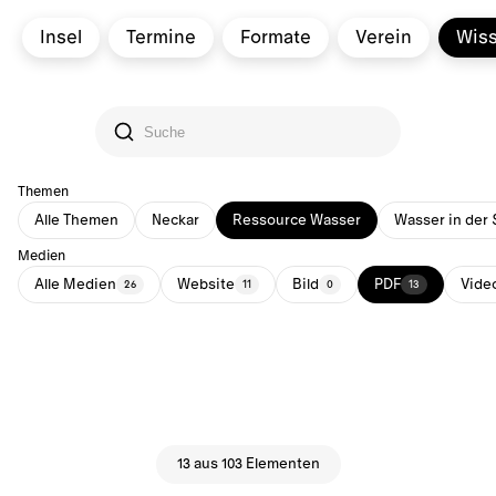
Insel
Termine
Formate
Verein
Wis
Themen
Alle Themen
Neckar
Ressource Wasser
Wasser in der 
Medien
Alle Medien
Website
Bild
PDF
Vide
26
11
0
13
13 aus 103 Elementen