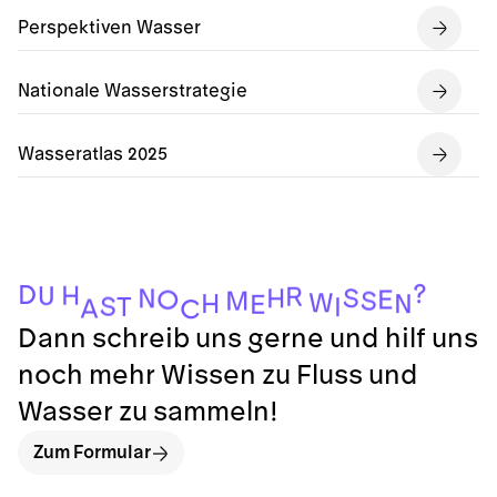
Perspektiven Wasser
Nationale Wasserstrategie
Wasseratlas 2025
?
D
H
U
R
S
H
N
E
O
S
M
W
H
N
E
S
T
I
A
C
Dann schreib uns gerne und hilf uns
noch mehr Wissen zu Fluss und
Wasser zu sammeln!
Zum Formular