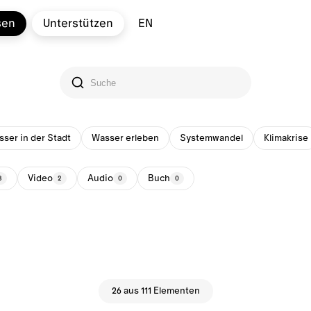
sen
Unterstützen
EN
ser in der Stadt
Wasser erleben
Systemwandel
Klimakrise
Video
Audio
Buch
3
2
0
0
26 aus 111 Elementen