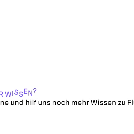
?
E
S
N
I
R
S
W
ne und hilf uns noch mehr Wissen zu F