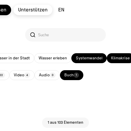
sen
Unterstützen
EN
ser in der Stadt
Wasser erleben
Systemwandel
Klimakrise
Video
Audio
Buch
22
4
0
1
1 aus 103 Elementen