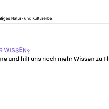
liges Natur- und Kulturerbe
E
W
I
R
S
N
S
?
ne und hilf uns noch mehr Wissen zu F