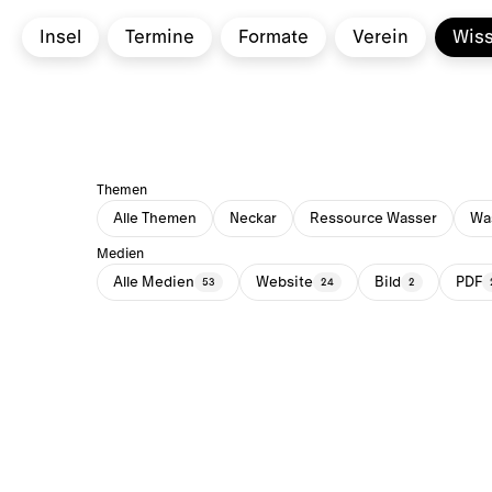
Insel
Termine
Formate
Verein
Wis
Themen
Alle Themen
Neckar
Ressource Wasser
Was
Medien
Alle Medien
Website
Bild
PDF
53
24
2