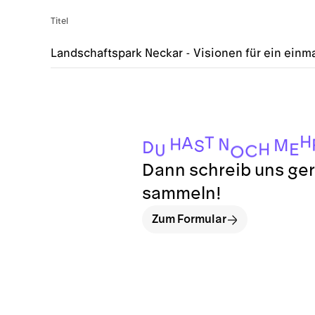
Titel
Landschaftspark Neckar - Visionen für ein einma
H
T
A
H
N
M
S
D
H
E
U
C
O
Dann schreib uns ger
sammeln!
Zum Formular