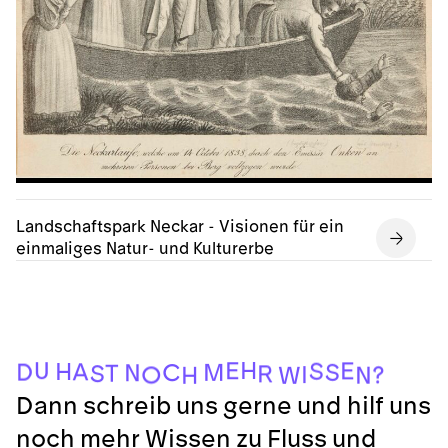
Landschaftspark Neckar - Visionen für ein
einmaliges Natur- und Kulturerbe
H
W
N
O
?
I
R
S
T
N
C
M
S
D
A
H
S
E
E
U
H
Dann schreib uns gerne und hilf uns
noch mehr Wissen zu Fluss und