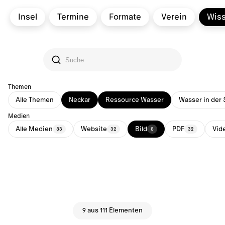
Insel
Termine
Formate
Verein
Wis
Themen
Alle Themen
Neckar
Ressource Wasser
Wasser in der 
Medien
Alle Medien
Website
Bild
PDF
Vid
83
32
8
32
9 aus 111 Elementen