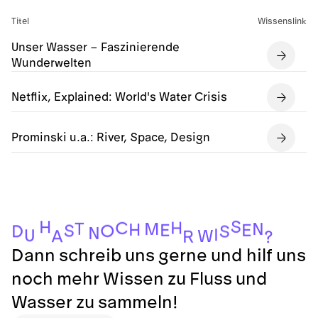
Titel
Wissenslink
Unser Wasser – Faszinierende
Wunderwelten
Netflix, Explained: World's Water Crisis
Prominski u.a.: River, Space, Design
S
H
H
C
T
M
N
H
E
E
S
O
D
S
N
I
U
W
A
R
?
Dann schreib uns gerne und hilf uns
noch mehr Wissen zu Fluss und
Wasser zu sammeln!