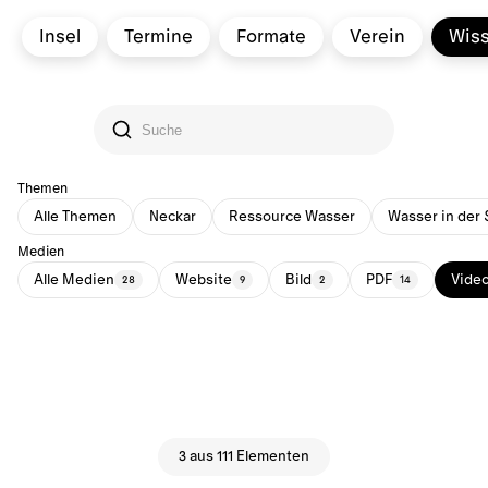
Insel
Termine
Formate
Verein
Wis
Themen
Alle Themen
Neckar
Ressource Wasser
Wasser in der 
Medien
Alle Medien
Website
Bild
PDF
Vide
28
9
2
14
3 aus 111 Elementen