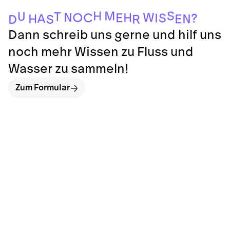
S
H
M
U
T
N
W
H
O
C
E
S
I
?
A
H
N
E
S
R
D
Dann schreib uns gerne und hilf uns
noch mehr Wissen zu Fluss und
Wasser zu sammeln!
Zum Formular