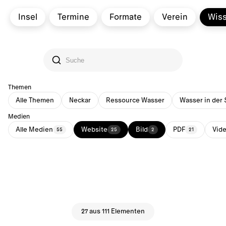
Insel
Termine
Formate
Verein
Wis
Themen
Alle Themen
Neckar
Ressource Wasser
Wasser in der 
Medien
Alle Medien
Website
Bild
PDF
Vid
55
25
2
21
27 aus 111 Elementen