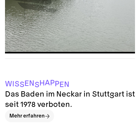
A
P
H
N
E
P
W
I
S
N
S
E
S
Das Baden im Neckar in Stuttgart ist
seit 1978 verboten.
Mehr erfahren