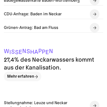
Badegewässerkarte Baden-Württemberg
CDU-Anfrage: Baden im Neckar
Grünen-Antrag: Bad am Fluss
P
N
N
W
S
S
P
H
A
E
E
I
S
27,4% des Neckarwassers kommt
aus der Kanalisation.
Mehr erfahren
Stellungnahme: Leuze und Neckar