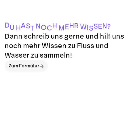
D
H
A
R
H
S
N
N
S
E
?
E
W
O
U
I
H
C
M
S
T
Dann schreib uns gerne und hilf uns
noch mehr Wissen zu Fluss und
Wasser zu sammeln!
Zum Formular