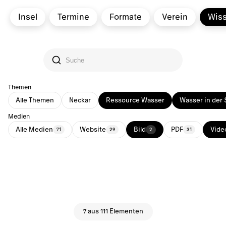
Insel
Termine
Formate
Verein
Wis
Themen
Alle Themen
Neckar
Ressource Wasser
Wasser in der 
Medien
Alle Medien
Website
Bild
PDF
Vide
71
29
2
31
7 aus 111 Elementen