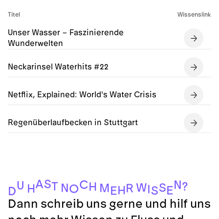
Titel
Wissenslink
Unser Wasser – Faszinierende
Wunderwelten
Neckarinsel Waterhits #22
Netflix, Explained: World's Water Crisis
Regenüberlaufbecken in Stuttgart
S
A
C
N
U
T
?
H
W
S
N
M
R
H
O
I
H
E
S
E
D
Dann schreib uns gerne und hilf uns