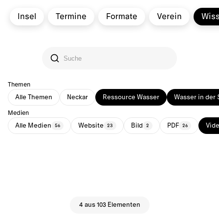
Insel
Termine
Formate
Verein
Wis
Themen
Alle Themen
Neckar
Ressource Wasser
Wasser in der 
Medien
Alle Medien
Website
Bild
PDF
Vid
56
23
2
26
4 aus 103 Elementen