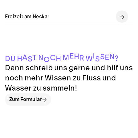
Freizeit am Neckar
I
E
H
N
S
A
E
M
T
C
N
R
?
H
H
W
D
U
S
S
O
Dann schreib uns gerne und hilf uns
noch mehr Wissen zu Fluss und
Wasser zu sammeln!
Zum Formular