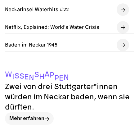
Neckarinsel Waterhits #22
Netflix, Explained: World's Water Crisis
Baden im Neckar 1945
A
W
S
P
S
S
H
I
E
N
N
P
E
Zwei von drei Stuttgarter*innen
würden im Neckar baden, wenn sie
dürften.
Mehr erfahren