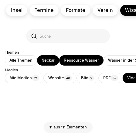
Insel
Termine
Formate
Verein
Wis
Themen
Alle Themen
Neckar
Ressource Wasser
Wasser in der 
Medien
Alle Medien
Website
Bild
PDF
Vide
97
40
9
36
11 aus 111 Elementen