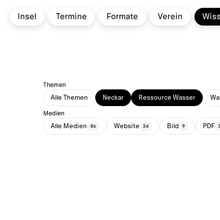
Insel
Termine
Formate
Verein
Wis
Themen
Alle Themen
Neckar
Ressource Wasser
Was
Medien
Alle Medien
Website
Bild
PDF
86
34
9