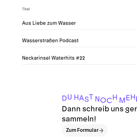
Titel
Aus Liebe zum Wasser
Wasserstraßen Podcast
Neckarinsel Waterhits #22
T
H
U
H
H
E
A
D
N
S
O
M
C
Dann schreib uns ger
sammeln!
Zum Formular