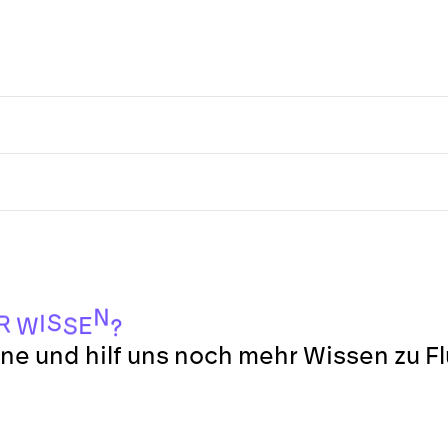
N
S
I
R
E
S
W
?
ne und hilf uns noch mehr Wissen zu F