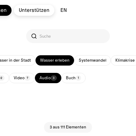
sen
Unterstützen
EN
ser in der Stadt
Wasser erleben
Systemwandel
Klimakrise
Video
Audio
Buch
32
7
3
1
3 aus 111 Elementen