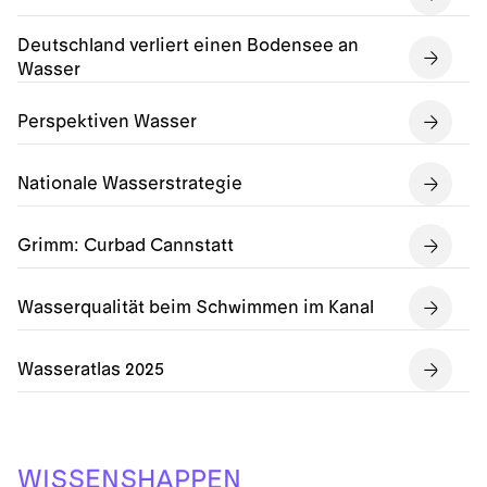
Deutschland verliert einen Bodensee an
Wasser
Perspektiven Wasser
Nationale Wasserstrategie
Grimm: Curbad Cannstatt
Wasserqualität beim Schwimmen im Kanal
Wasseratlas 2025
A
P
E
I
N
P
H
S
N
W
S
S
E