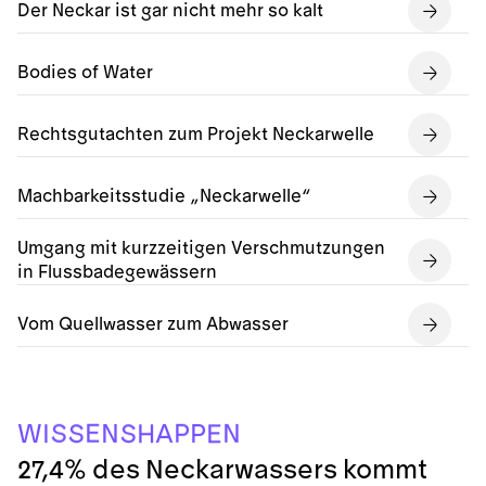
Der Neckar ist gar nicht mehr so kalt
Bodies of Water
Rechtsgutachten zum Projekt Neckarwelle
Machbarkeitsstudie „Neckarwelle“
Umgang mit kurzzeitigen Verschmutzungen
in Flussbadegewässern
Vom Quellwasser zum Abwasser
E
H
I
S
S
A
P
N
W
N
S
P
E
27,4% des Neckarwassers kommt