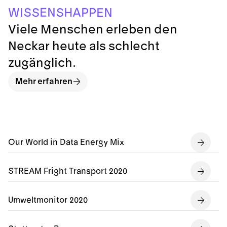
E
N
S
I
S
W
P
H
P
A
S
E
N
Viele Menschen erleben den
Neckar heute als schlecht
zugänglich.
Mehr erfahren
Our World in Data Energy Mix
STREAM Fright Transport 2020
Umweltmonitor 2020