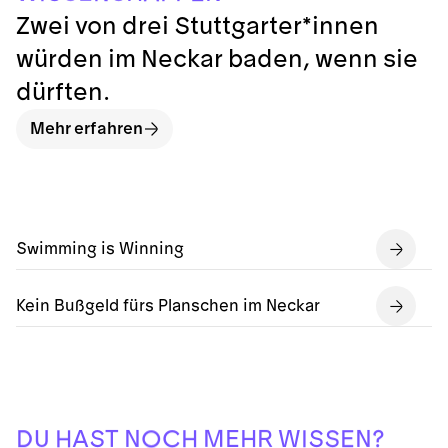
Zwei von drei Stuttgarter*innen
würden im Neckar baden, wenn sie
dürften.
Mehr erfahren
Swimming is Winning
Kein Bußgeld fürs Planschen im Neckar
H
O
I
H
D
E
?
S
C
U
H
S
W
E
S
A
R
N
N
T
M