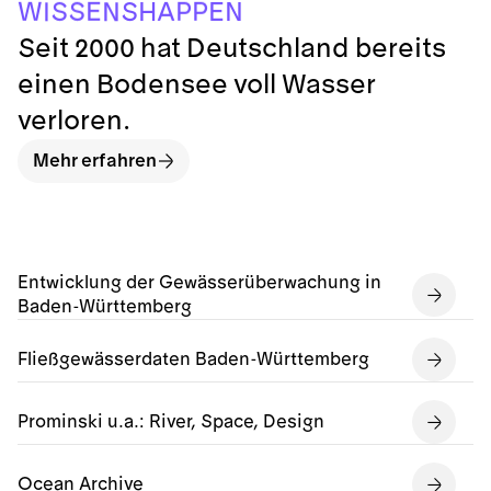
I
N
H
S
N
E
S
A
P
P
S
W
E
Seit 2000 hat Deutschland bereits
einen Bodensee voll Wasser
verloren.
Mehr erfahren
Entwicklung der Gewässerüberwachung in
Baden-Württemberg
Fließgewässerdaten Baden-Württemberg
Prominski u.a.: River, Space, Design
Ocean Archive