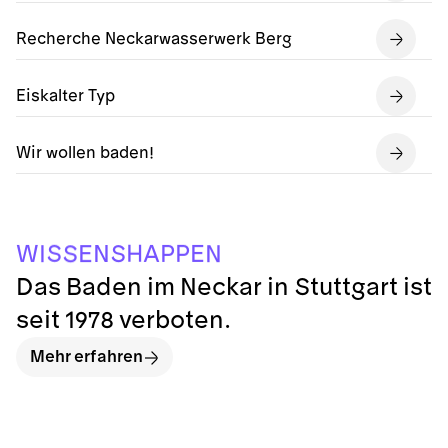
Recherche Neckarwasserwerk Berg
Eiskalter Typ
Wir wollen baden!
S
I
N
E
S
N
E
A
W
P
P
S
H
Das Baden im Neckar in Stuttgart ist
seit 1978 verboten.
Mehr erfahren