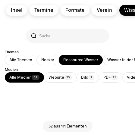
Insel
Termine
Formate
Verein
Wis
Themen
Alle Themen
Neckar
Ressource Wasser
Wasser in der 
Medien
Alle Medien
Website
Bild
PDF
Vid
52
23
2
21
52 aus 111 Elementen