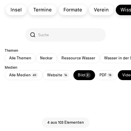
Insel
Termine
Formate
Verein
Wis
Themen
Alle Themen
Neckar
Ressource Wasser
Wasser in der 
Medien
Alle Medien
Website
Bild
PDF
Vide
40
16
2
18
4 aus 103 Elementen