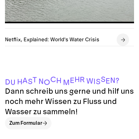
Netflix, Explained: World's Water Crisis
S
C
H
R
T
N
E
A
H
?
E
W
N
I
S
S
H
D
O
U
M
Dann schreib uns gerne und hilf uns
noch mehr Wissen zu Fluss und
Wasser zu sammeln!
Zum Formular