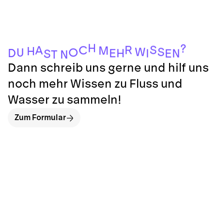
H
?
S
R
C
A
M
H
W
S
O
U
D
H
E
I
N
E
S
N
T
Dann schreib uns gerne und hilf uns
noch mehr Wissen zu Fluss und
Wasser zu sammeln!
Zum Formular