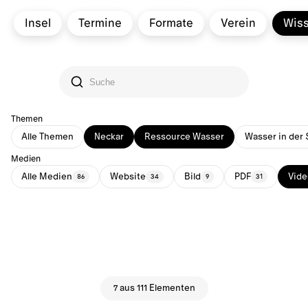
Insel
Termine
Formate
Verein
Wis
Themen
Alle Themen
Neckar
Ressource Wasser
Wasser in der 
Medien
Alle Medien
Website
Bild
PDF
Vide
86
34
9
31
7 aus 111 Elementen