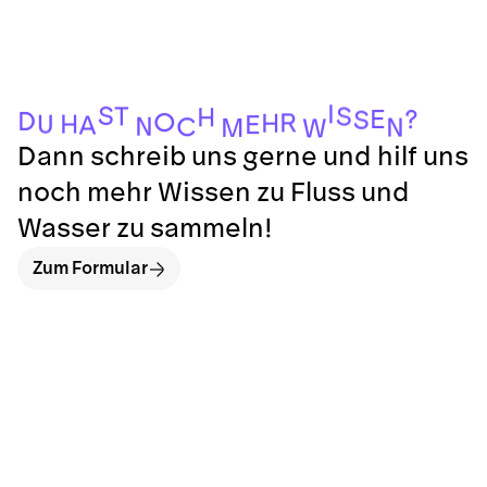
I
S
T
S
H
E
?
S
D
O
R
H
H
U
E
A
N
C
N
M
W
Dann schreib uns gerne und hilf uns
noch mehr Wissen zu Fluss und
Wasser zu sammeln!
Zum Formular