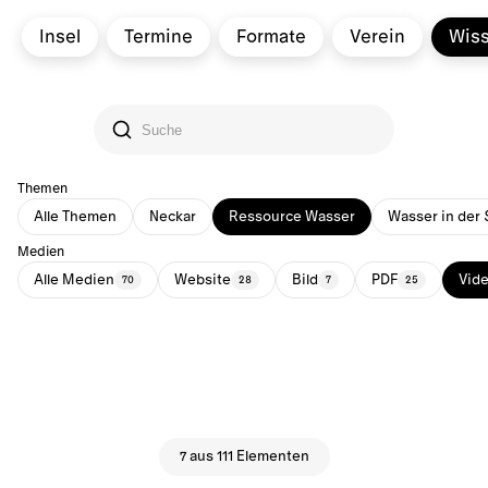
Insel
Termine
Formate
Verein
Wis
Themen
Alle Themen
Neckar
Ressource Wasser
Wasser in der 
Medien
Alle Medien
Website
Bild
PDF
Vid
70
28
7
25
7 aus 111 Elementen