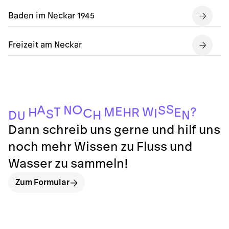
Baden im Neckar 1945
Freizeit am Neckar
S
O
A
N
S
E
W
?
T
M
H
H
R
E
C
I
S
N
H
D
U
Dann schreib uns gerne und hilf uns
noch mehr Wissen zu Fluss und
Wasser zu sammeln!
Zum Formular