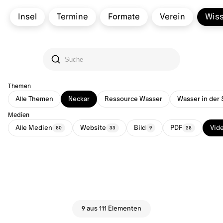
Insel
Termine
Formate
Verein
Wis
Themen
Alle Themen
Neckar
Ressource Wasser
Wasser in der 
Medien
Alle Medien
Website
Bild
PDF
Vid
80
33
9
28
9 aus 111 Elementen