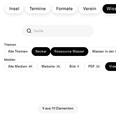
Insel
Termine
Formate
Verein
Wis
Themen
Alle Themen
Neckar
Ressource Wasser
Wasser in der 
Medien
Alle Medien
Website
Bild
PDF
Vid
89
35
9
33
9 aus 111 Elementen