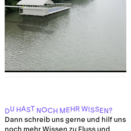
T
A
W
R
U
H
S
I
H
S
O
E
S
?
C
E
N
M
N
H
D
Dann schreib uns gerne und hilf uns
noch mehr Wissen zu Fluss und