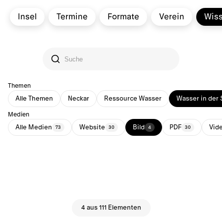
Insel
Termine
Formate
Verein
Wis
Themen
Alle Themen
Neckar
Ressource Wasser
Wasser in der 
Medien
Alle Medien
Website
Bild
PDF
Vid
73
30
4
30
4 aus 111 Elementen