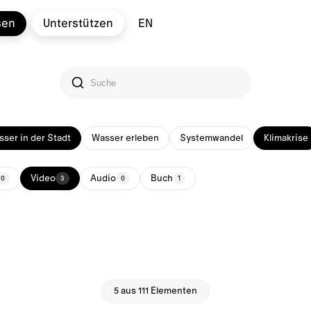
sen
Unterstützen
EN
ser in der Stadt
Wasser erleben
Systemwandel
Klimakrise
Video
Audio
Buch
20
3
0
1
5 aus 111 Elementen