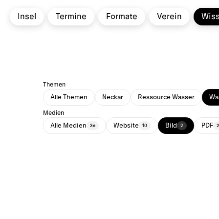
Insel
Termine
Formate
Verein
Wis
Themen
Alle Themen
Neckar
Ressource Wasser
Was
Medien
Alle Medien
Website
Bild
PDF
36
10
2