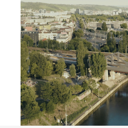
hallo@neckarinse
Je nac