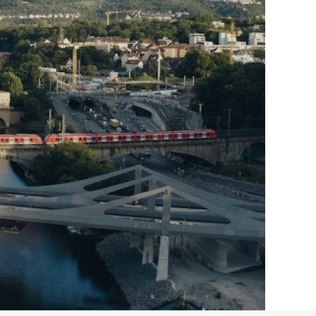
sel.eu hallo@necka
ändern.