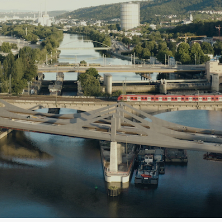
l.eu hallo@neckarin
Inselsaison: Mai - September
Öffnungszeiten: Sonntags 13 - 18 Uhr.
h Wetterlage können sich die Öffnungszeiten kurzfristig 
Kontakt:
+49 176 48087366
hallo@neckarinsel.eu
Instagram
Facebook
Maps
Impressum
Datenschutz