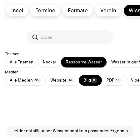
Insel
Termine
Formate
Verein
Wis
Themen
Alle Themen
Neckar
Ressource Wasser
Wasser in der 
Medien
Alle Medien
Website
Bild
PDF
Vide
35
14
0
18
Leider enthält unser Wissenspool kein passendes Ergebnis