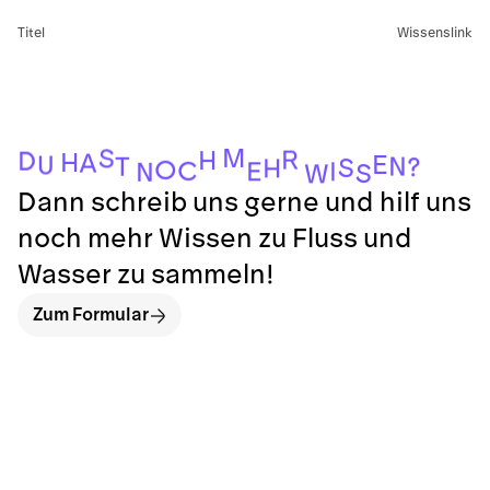
Titel
Wissenslink
M
S
R
H
D
H
A
E
U
N
T
?
S
H
O
C
E
I
N
S
W
Dann schreib uns gerne und hilf uns
noch mehr Wissen zu Fluss und
Wasser zu sammeln!
Zum Formular