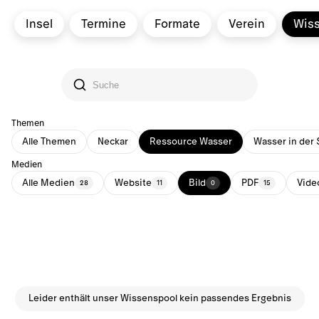
Insel
Termine
Formate
Verein
Wis
Themen
Alle Themen
Neckar
Ressource Wasser
Wasser in der 
Medien
Alle Medien
Website
Bild
PDF
Vide
28
11
0
15
Leider enthält unser Wissenspool kein passendes Ergebnis