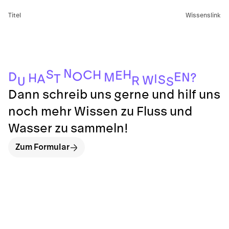
Titel
Wissenslink
N
S
H
C
H
E
O
D
E
N
M
?
H
T
I
A
S
W
R
U
S
Dann schreib uns gerne und hilf uns
noch mehr Wissen zu Fluss und
Wasser zu sammeln!
Zum Formular