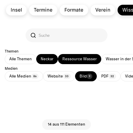
Insel
Termine
Formate
Verein
Wis
Themen
Alle Themen
Neckar
Ressource Wasser
Wasser in der 
Medien
Alle Medien
Website
Bild
PDF
Vid
86
33
9
32
14 aus 111 Elementen