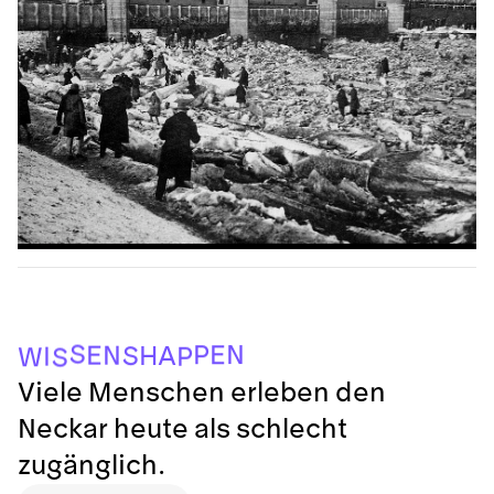
S
W
P
I
S
A
H
N
E
E
P
N
S
Viele Menschen erleben den
Neckar heute als schlecht
zugänglich.