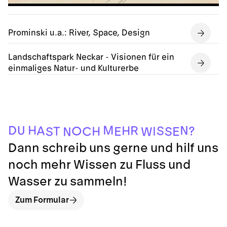
Prominski u.a.: River, Space, Design
Landschaftspark Neckar - Visionen für ein
einmaliges Natur- und Kulturerbe
N
W
S
E
E
S
C
H
T
I
?
O
S
A
H
R
U
N
D
H
M
Dann schreib uns gerne und hilf uns
noch mehr Wissen zu Fluss und
Wasser zu sammeln!
Zum Formular