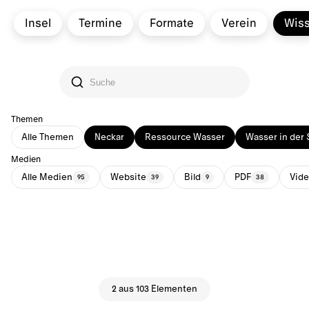
Insel
Termine
Formate
Verein
Wis
Themen
Alle Themen
Neckar
Ressource Wasser
Wasser in der 
Medien
Alle Medien
Website
Bild
PDF
Vid
95
39
9
38
2 aus 103 Elementen