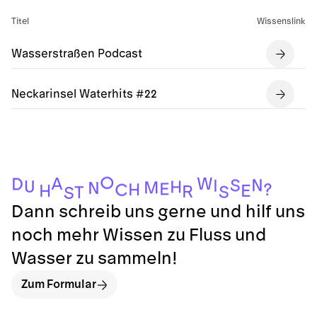
Titel
Wissenslink
Wasserstraßen Podcast
Neckarinsel Waterhits #22
O
W
A
D
N
S
I
U
H
M
N
E
?
H
C
E
H
R
S
T
S
Dann schreib uns gerne und hilf uns
noch mehr Wissen zu Fluss und
Wasser zu sammeln!
Zum Formular