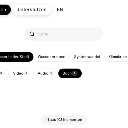
sen
Unterstützen
EN
ser in der Stadt
Wasser erleben
Systemwandel
Klimakrise
Video
Audio
Buch
32
4
2
2
11 aus 103 Elementen