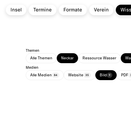
Insel
Termine
Formate
Verein
Wis
Themen
Alle Themen
Neckar
Ressource Wasser
Was
Medien
Alle Medien
Website
Bild
PDF
84
35
9