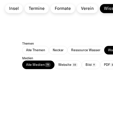
Insel
Termine
Formate
Verein
Wis
Themen
Alle Themen
Neckar
Ressource Wasser
Was
Medien
Alle Medien
Website
Bild
PDF
79
33
9