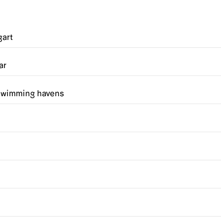
gart
ar
o swimming havens