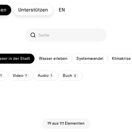
sen
Unterstützen
EN
ser in der Stadt
Wasser erleben
Systemwandel
Klimakrise
Video
Audio
Buch
27
7
1
2
79 aus 111 Elementen