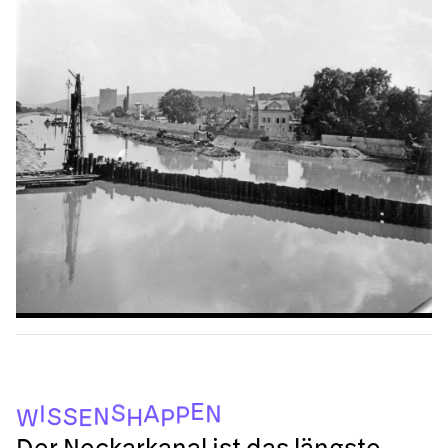
E
S
A
I
N
P
N
S
S
H
E
P
W