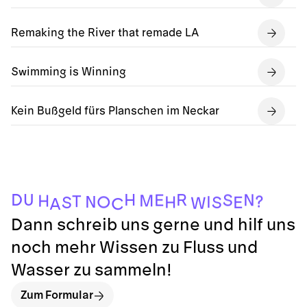
Remaking the River that remade LA
Swimming is Winning
Kein Bußgeld fürs Planschen im Neckar
D
H
U
R
N
S
E
M
H
T
?
N
I
O
H
E
S
S
W
C
A
Dann schreib uns gerne und hilf uns
noch mehr Wissen zu Fluss und
Wasser zu sammeln!
Zum Formular