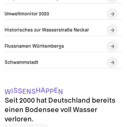
Umweltmonitor 2020
Historisches zur Wasserstraße Neckar
Flussnamen Württembergs
Schwammstadt
A
H
E
S
I
S
P
P
S
E
N
N
W
Seit 2000 hat Deutschland bereits
einen Bodensee voll Wasser
verloren.