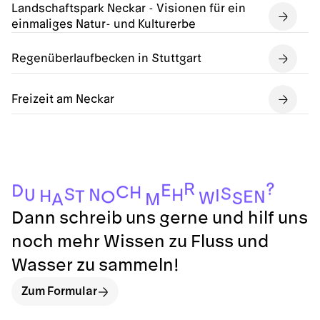
Landschaftspark Neckar - Visionen für ein
einmaliges Natur- und Kulturerbe
Regenüberlaufbecken in Stuttgart
Freizeit am Neckar
?
R
E
D
C
H
S
S
H
N
U
I
H
T
E
N
O
W
S
M
A
Dann schreib uns gerne und hilf uns
noch mehr Wissen zu Fluss und
Wasser zu sammeln!
Zum Formular