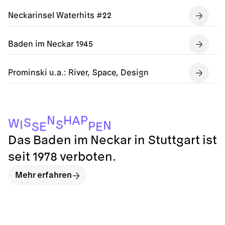
Neckarinsel Waterhits #22
Baden im Neckar 1945
Prominski u.a.: River, Space, Design
P
N
H
A
S
W
S
I
N
P
E
S
E
Das Baden im Neckar in Stuttgart ist
seit 1978 verboten.
Mehr erfahren