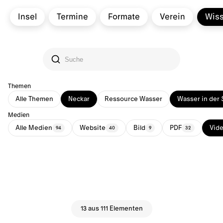
Insel
Termine
Formate
Verein
Wis
Themen
Alle Themen
Neckar
Ressource Wasser
Wasser in der 
Medien
Alle Medien
Website
Bild
PDF
Vid
94
40
9
32
13 aus 111 Elementen