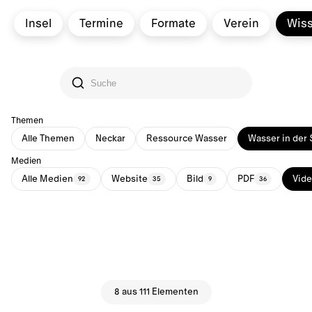
Insel
Termine
Formate
Verein
Wis
Themen
Alle Themen
Neckar
Ressource Wasser
Wasser in der 
Medien
Alle Medien
Website
Bild
PDF
Vid
92
35
9
36
8 aus 111 Elementen