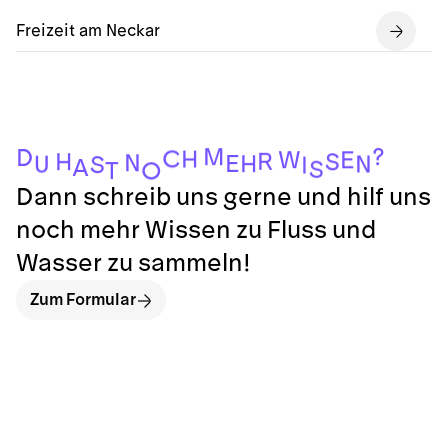
Freizeit am Neckar
?
M
D
C
H
W
E
R
H
S
N
E
H
N
U
S
I
A
S
T
O
Dann schreib uns gerne und hilf uns
noch mehr Wissen zu Fluss und
Wasser zu sammeln!
Zum Formular